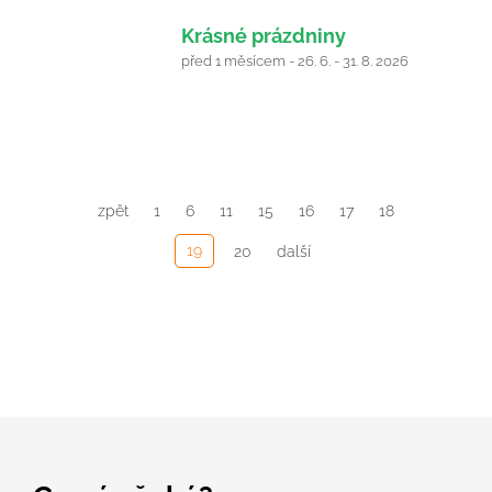
26
Krásné prázdniny
Červen
před 1 měsícem - 26. 6. - 31. 8. 2026
2026
zpět
1
6
11
15
16
17
18
19
20
další