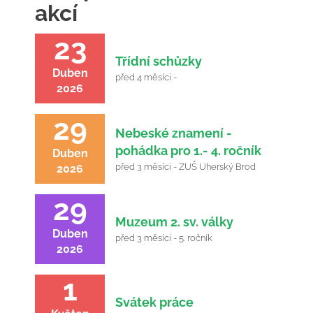
akcí
23
Třídní schůzky
Duben
před 4 měsíci -
2026
29
Nebeské znamení -
pohádka pro 1.- 4. ročník
Duben
před 3 měsíci - ZUŠ Uherský Brod
2026
29
Muzeum 2. sv. války
Duben
před 3 měsíci - 5. ročník
2026
1
Svátek práce