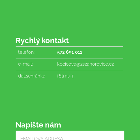
Rychlý kontakt
telefon:
572 691 011
e-mail:
kocicova@zszahorovice.cz
dat.schránka
f8tmuf5
Napište nám