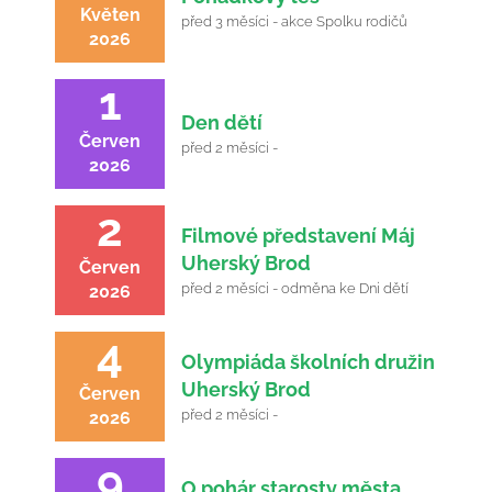
Květen
před 3 měsíci - akce Spolku rodičů
2026
1
Den dětí
Červen
před 2 měsíci -
2026
2
Filmové představení Máj
Uherský Brod
Červen
před 2 měsíci - odměna ke Dni dětí
2026
4
Olympiáda školních družin
Uherský Brod
Červen
před 2 měsíci -
2026
9
O pohár starosty města