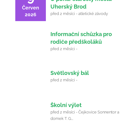
Uherský Brod
Červen
před 2 měsíci - atletické závody
2026
11
Informační schůzka pro
rodiče předškoláků
Červen
před 2 měsíci -
2026
12
Světlovský bál
Červen
před 2 měsíci -
2026
15
Školní výlet
před 2 měsíci - Čejkovice Sonnentor a
Červen
domek T. G.…
2026