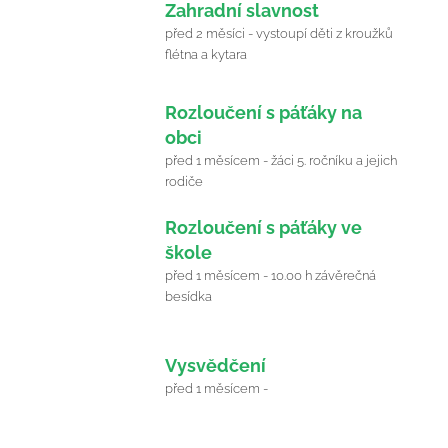
16
Zahradní slavnost
před 2 měsíci - vystoupí děti z kroužků
Červen
flétna a kytara
2026
24
Rozloučení s páťáky na
obci
Červen
před 1 měsícem - žáci 5. ročníku a jejich
2026
rodiče
25
Rozloučení s páťáky ve
škole
Červen
před 1 měsícem - 10.00 h závěrečná
2026
besídka
26
Vysvědčení
Červen
před 1 měsícem -
2026