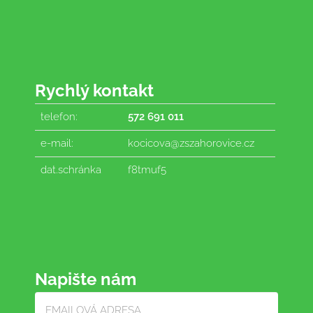
Rychlý kontakt
telefon:
572 691 011
e-mail:
kocicova@zszahorovice.cz
dat.schránka
f8tmuf5
Napište nám