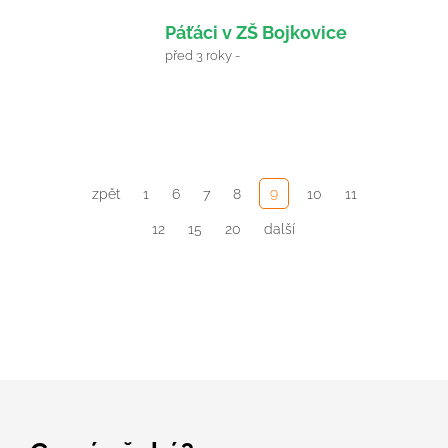
27
Páťáci v ZŠ Bojkovice
Červen
před 3 roky -
2023
9
zpět
1
6
7
8
10
11
12
15
20
další