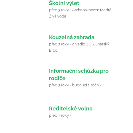
16
Školní výlet
před 3 roky - Archeoskanzen Modrá,
Červen
Živá voda
2023
22
Kouzelná zahrada
před 3 roky - divadlo ZUŠ Uherský
Červen
Brod
2023
26
Informační schůzka pro
rodiče
Červen
před 3 roky - budoucí 1. ročník
2023
26
Ředitelské volno
Červen
před 3 roky -
2023