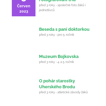
před 3 roky - společné foto žáků i
Červen
jednotlivců
2023
8
Beseda s paní doktorkou
Červen
před 3 roky - pro 5. ročník
2023
9
Muzeum Bojkovska
Červen
před 3 roky - 4. a 5. ročník
2023
13
O pohár starostky
Uherského Brodu
Červen
před 3 roky - atletické závody žáků
2023