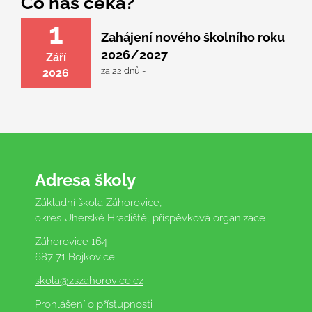
Co nás čeká?
1
Zahájení nového školního roku
2026/2027
Září
za 22 dnů -
2026
Adresa školy
Základní škola Záhorovice,
okres Uherské Hradiště, příspěvková organizace
Záhorovice 164
687 71 Bojkovice
skola
@zszahorovice.cz
Prohlášení o přístupnosti