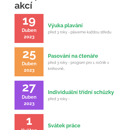
akcí
19
Výuka plavání
Duben
před 3 roky - plaveme každou středu
2023
25
Pasování na čtenáře
před 3 roky - program pro 1. ročník v
Duben
knihovně…
2023
27
Individuální třídní schůzky
Duben
před 3 roky -
2023
1
Svátek práce