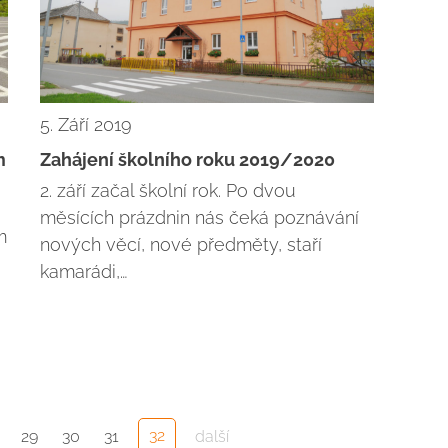
5. Září 2019
m
Zahájení školního roku 2019/2020
2. září začal školní rok. Po dvou
měsících prázdnin nás čeká poznávání
m
nových věcí, nové předměty, staří
kamarádi,…
32
29
30
31
další