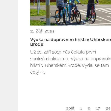
11. Září 2019
Výuka na dopravním hřišti v Uherské
Brodě
Už 10. září 2019 nás čekala první
společná akce a to výuka na dopravní
hřišti v Uherském Brodě. Vydal se tam
celý 4.…
zpět
1
9
17
24