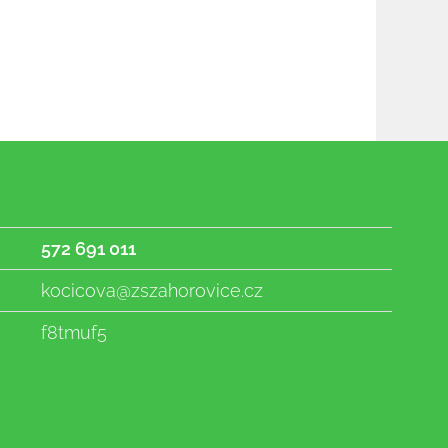
572 691 011
kocicova@zszahorovice.cz
f8tmuf5